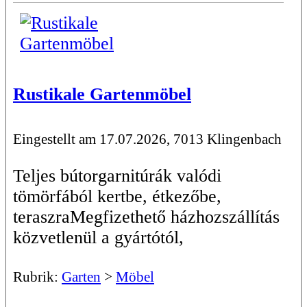
Rustikale Gartenmöbel
Eingestellt am 17.07.2026, 7013 Klingenbach
Teljes bútorgarnitúrák valódi
tömörfából kertbe, étkezőbe,
teraszraMegfizethető házhozszállítás
közvetlenül a gyártótól,
Rubrik:
Garten
>
Möbel